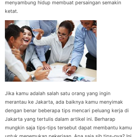
menyambung hidup membuat persaingan semakin
ketat.
Jika kamu adalah salah satu orang yang ingin
merantau ke Jakarta, ada baiknya kamu menyimak
dengan benar beberapa tips mencari peluang kerja di
Jakarta yang tertulis dalam artikel ini. Berharap
mungkin saja tips-tips tersebut dapat membantu kamu
untuk menemukan pekerjaan. Apa saja sih tips-nya? Ini