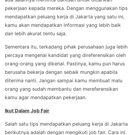
pekerjaan kepada mereka. Dengan menggunakan tips
mendapatkan peluang kerja di Jakarta yang satu ini,
kamu akan mendapatkan informasi yang lebih baik
dan lebih akurat tentu saja.
Sementara itu, terkadang pihak perusahaan juga lebih
percaya mengenai kandidat yang direferensikan oleh
orang-orang yang dikenal. Pastinya, kamu pun harus
berusaha bekerja dengan sebaik mungkin apabila
diterima nanti. Jangan sampai kamu membuat malu
orang yang sudah membantu dan mereferensikan
kamu agar mendapatkan pekerjaan.
Ikut Dalam Job Fair
Salah satu tips mendapatkan peluang kerja di Jakarta
berikutnya adalah dengan mengikuti job fair. Cara ini